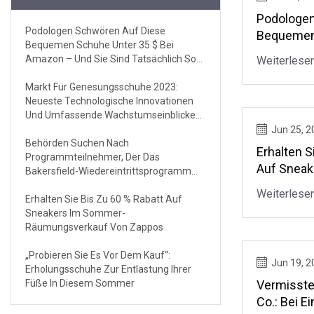
Podologen
Podologen Schwören Auf Diese
Bequemen 
Bequemen Schuhe Unter 35 $ Bei
Amazon – 
Amazon – Und Sie Sind Tatsächlich So
Weiterlese
Tatsächlic
Stylisch
Markt Für Genesungsschuhe 2023:
Neueste Technologische Innovationen
Und Umfassende Wachstumseinblicke
Bis 2030
Jun 25, 2
Behörden Suchen Nach
Erhalten S
Programmteilnehmer, Der Das
Auf Snea
Bakersfield-Wiedereintrittsprogramm
Räumungs
Verlassen Hat
Weiterlese
Erhalten Sie Bis Zu 60 % Rabatt Auf
Sneakers Im Sommer-
Räumungsverkauf Von Zappos
„Probieren Sie Es Vor Dem Kauf“:
Jun 19, 2
Erholungsschuhe Zur Entlastung Ihrer
Füße In Diesem Sommer
Vermisste
Co.: Bei 