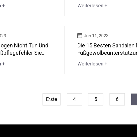
e Besatzungen Ihre
Yeezy Die Margen Steige
n +
Weiterlesen +
weste
023
Jun 11, 2023
ogen Nicht Tun Und
Die 15 Besten Sandalen 
ßpflegefehler Sie
Fußgewölbeunterstützu
 Sollten
Damen 2023
n +
Weiterlesen +
Erste
4
5
6