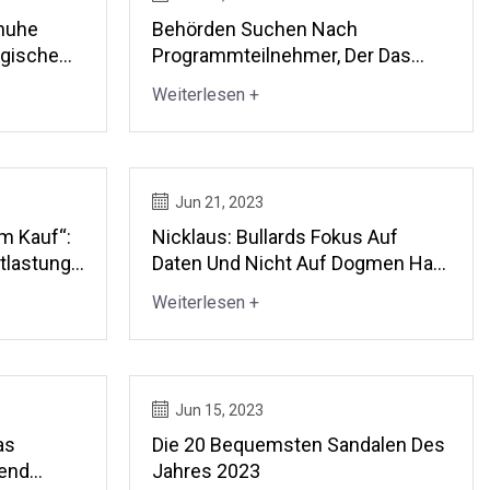
huhe
Behörden Suchen Nach
ogische
Programmteilnehmer, Der Das
ssende
Bakersfield-
Weiterlesen +
s 2030
Wiedereintrittsprogramm
Verlassen Hat
Jun 21, 2023
m Kauf“:
Nicklaus: Bullards Fokus Auf
tlastung
Daten Und Nicht Auf Dogmen Hat
ommer
Der Wirtschaft Gute Dienste
Weiterlesen +
Geleistet
Jun 15, 2023
as
Die 20 Bequemsten Sandalen Des
rend
Jahres 2023