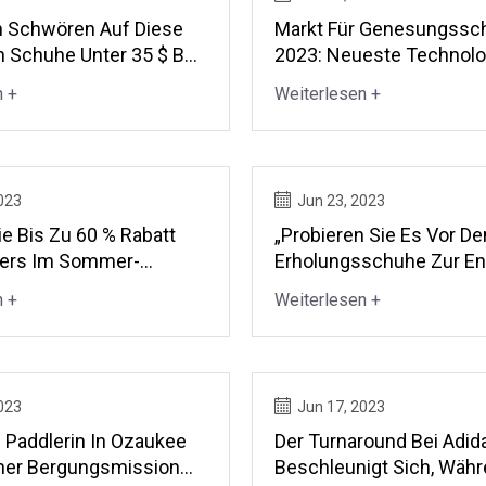
 Schwören Auf Diese
Markt Für Genesungssc
Schuhe Unter 35 $ Bei
2023: Neueste Technol
Und Sie Sind
Innovationen Und Umfa
n +
Weiterlesen +
h So Stylisch
Wachstumseinblicke Bi
023
Jun 23, 2023
ie Bis Zu 60 % Rabatt
„Probieren Sie Es Vor De
kers Im Sommer-
Erholungsschuhe Zur En
verkauf Von Zappos
Ihrer Füße In Diesem S
n +
Weiterlesen +
023
Jun 17, 2023
 Paddlerin In Ozaukee
Der Turnaround Bei Adid
Einer Bergungsmission
Beschleunigt Sich, Wäh