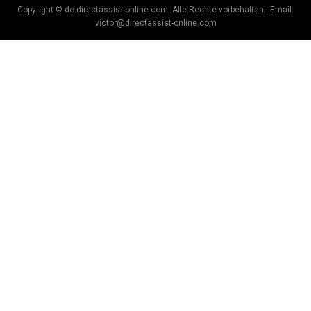
Copyright © de.directassist-online.com, Alle Rechte vorbehalten. Email:
victor@directassist-online.com