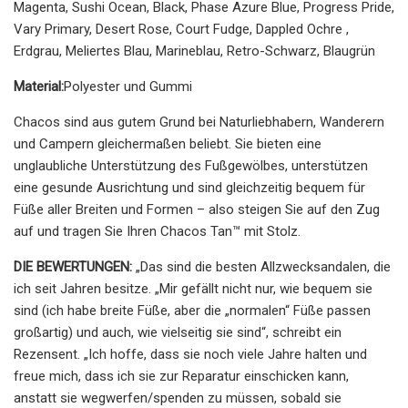
Magenta, Sushi Ocean, Black, Phase Azure Blue, Progress Pride,
Vary Primary, Desert Rose, Court Fudge, Dappled Ochre ,
Erdgrau, Meliertes Blau, Marineblau, Retro-Schwarz, Blaugrün
Material:
Polyester und Gummi
Chacos sind aus gutem Grund bei Naturliebhabern, Wanderern
und Campern gleichermaßen beliebt. Sie bieten eine
unglaubliche Unterstützung des Fußgewölbes, unterstützen
eine gesunde Ausrichtung und sind gleichzeitig bequem für
Füße aller Breiten und Formen – also steigen Sie auf den Zug
auf und tragen Sie Ihren Chacos Tan™️ mit Stolz.
DIE BEWERTUNGEN:
„Das sind die besten Allzwecksandalen, die
ich seit Jahren besitze. „Mir gefällt nicht nur, wie bequem sie
sind (ich habe breite Füße, aber die „normalen“ Füße passen
großartig) und auch, wie vielseitig sie sind“, schreibt ein
Rezensent. „Ich hoffe, dass sie noch viele Jahre halten und
freue mich, dass ich sie zur Reparatur einschicken kann,
anstatt sie wegwerfen/spenden zu müssen, sobald sie