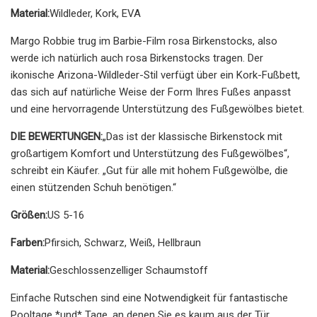
Material:
Wildleder, Kork, EVA
Margo Robbie trug im Barbie-Film rosa Birkenstocks, also
werde ich natürlich auch rosa Birkenstocks tragen. Der
ikonische Arizona-Wildleder-Stil verfügt über ein Kork-Fußbett,
das sich auf natürliche Weise der Form Ihres Fußes anpasst
und eine hervorragende Unterstützung des Fußgewölbes bietet.
DIE BEWERTUNGEN:
„Das ist der klassische Birkenstock mit
großartigem Komfort und Unterstützung des Fußgewölbes“,
schreibt ein Käufer. „Gut für alle mit hohem Fußgewölbe, die
einen stützenden Schuh benötigen.“
Größen:
US 5-16
Farben:
Pfirsich, Schwarz, Weiß, Hellbraun
Material:
Geschlossenzelliger Schaumstoff
Einfache Rutschen sind eine Notwendigkeit für fantastische
Pooltage *und* Tage, an denen Sie es kaum aus der Tür