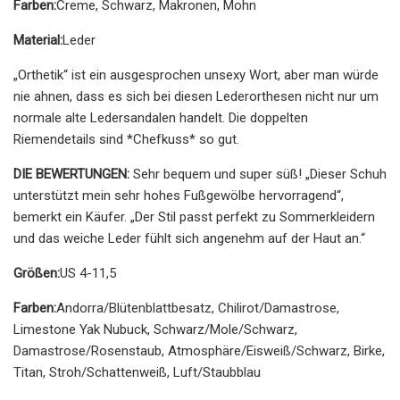
Farben:
Creme, Schwarz, Makronen, Mohn
Material:
Leder
„Orthetik“ ist ein ausgesprochen unsexy Wort, aber man würde
nie ahnen, dass es sich bei diesen Lederorthesen nicht nur um
normale alte Ledersandalen handelt. Die doppelten
Riemendetails sind *Chefkuss* so gut.
DIE BEWERTUNGEN:
Sehr bequem und super süß! „Dieser Schuh
unterstützt mein sehr hohes Fußgewölbe hervorragend“,
bemerkt ein Käufer. „Der Stil passt perfekt zu Sommerkleidern
und das weiche Leder fühlt sich angenehm auf der Haut an.“
Größen:
US 4-11,5
Farben:
Andorra/Blütenblattbesatz, Chilirot/Damastrose,
Limestone Yak Nubuck, Schwarz/Mole/Schwarz,
Damastrose/Rosenstaub, Atmosphäre/Eisweiß/Schwarz, Birke,
Titan, Stroh/Schattenweiß, Luft/Staubblau