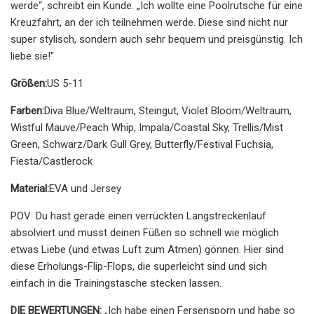
werde“, schreibt ein Kunde. „Ich wollte eine Poolrutsche für eine
Kreuzfahrt, an der ich teilnehmen werde. Diese sind nicht nur
super stylisch, sondern auch sehr bequem und preisgünstig. Ich
liebe sie!"
Größen:
US 5-11
Farben:
Diva Blue/Weltraum, Steingut, Violet Bloom/Weltraum,
Wistful Mauve/Peach Whip, Impala/Coastal Sky, Trellis/Mist
Green, Schwarz/Dark Gull Grey, Butterfly/Festival Fuchsia,
Fiesta/Castlerock
Material:
EVA und Jersey
POV: Du hast gerade einen verrückten Langstreckenlauf
absolviert und musst deinen Füßen so schnell wie möglich
etwas Liebe (und etwas Luft zum Atmen) gönnen. Hier sind
diese Erholungs-Flip-Flops, die superleicht sind und sich
einfach in die Trainingstasche stecken lassen.
DIE BEWERTUNGEN:
„Ich habe einen Fersensporn und habe so