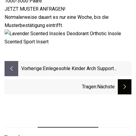
1000-3000 Paare.
JETZT MUSTER ANFRAGEN!
Normalerweise dauert es nur eine Woche, bis die
Musterbestätigung eintrifft.
Vorherige:
Einlegesohle Kinder Arch Support
Orthopädische Einlegesohle Kind Plattfuß
Korrektur Pad Einlegesohle
Tragen
:nächste