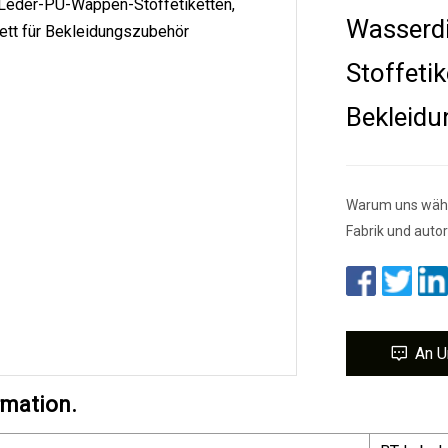
Wasserd
Stoffeti
Bekleid
Warum uns wähl
Fabrik und autor
An U
rmation.