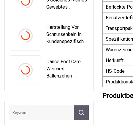
Gewebtes
Beflockte Po
Markenlogo Für
Benutzerdef
Bekleidungszubeh
Herstellung Von
Ör
Transportpak
Schnürsenkeln In
Spezifikation
Kundenspezifische
N Farben, Flache
Warenzeiche
Hocky-
Herkunft
Dance Foot Care
Schnürsenkel Aus
Weiches
Polyester Für
HS-Code
Ballenzehen-
Schuhe
Produktionsk
Zehentrennpolster
In Halber Größe Für
Produktbe
Den Vorfuß