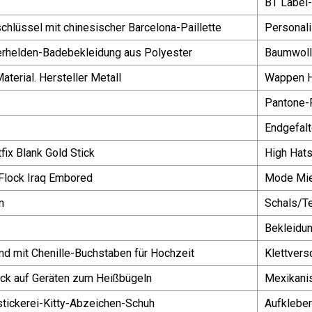
BT Label
chlüssel mit chinesischer Barcelona-Paillette
Personali
rhelden-Badebekleidung aus Polyester
Baumwoll-
terial. Hersteller Metall
Wappen Ho
Pantone-
Endgefalt
ix Blank Gold Stick
High Hats
Flock Iraq Embored
Mode Mie
n
Schals/T
Bekleidun
 mit Chenille-Buchstaben für Hochzeit
Klettvers
ck auf Geräten zum Heißbügeln
Mexikanis
tickerei-Kitty-Abzeichen-Schuh
Aufkleber