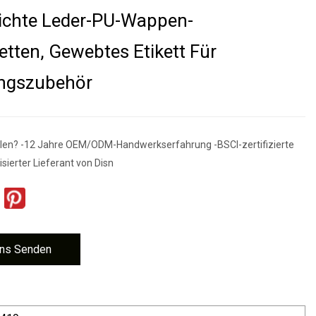
ichte Leder-PU-Wappen-
ketten, Gewebtes Etikett Für
ungszubehör
en? -12 Jahre OEM/ODM-Handwerkserfahrung -BSCI-zertifizierte
isierter Lieferant von Disn
ns Senden