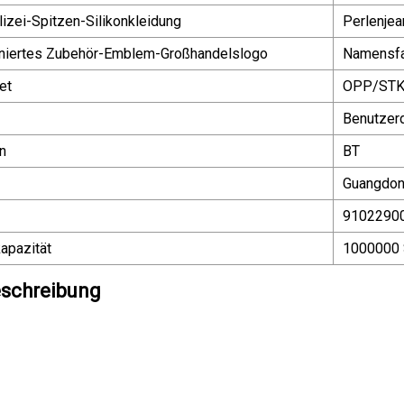
lizei-Spitzen-Silikonkleidung
Perlenjea
iniertes Zubehör-Emblem-Großhandelslogo
Namensfab
et
OPP/ST
Benutzerd
n
BT
Guangdon
9102290
apazität
1000000 
schreibung