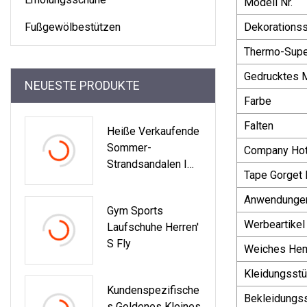
Modell Nr.
Fußgewölbestützen
Dekorationss
Thermo-Supe
Gedrucktes Ma
NEUESTE PRODUKTE
Farbe
Falten
Heiße Verkaufende
Sommer-
Company Hotf
Strandsandalen Im
Tape Gorget 
Freien, Flache
Freizeitschuhe Für
Anwendunge
Gym Sports
Damen
Werbeartikel
Laufschuhe Herren′
S Fly
Weiches Hemd
Kleidungsstü
Kundenspezifische
Bekleidungss
S Goldenes Kleines