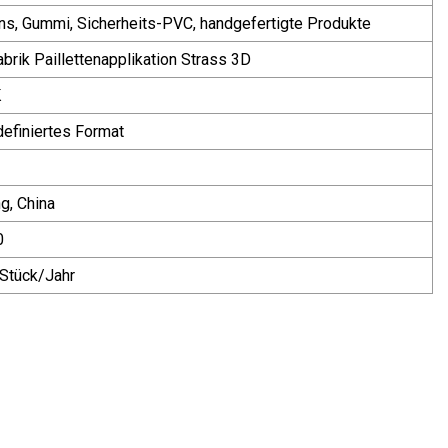
ns, Gummi, Sicherheits-PVC, handgefertigte Produkte
rik Paillettenapplikation Strass 3D
K
efiniertes Format
g, China
0
Stück/Jahr