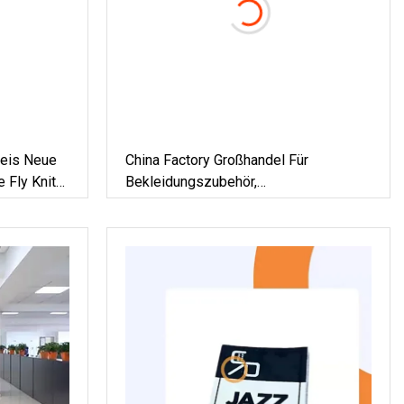
reis Neue
China Factory Großhandel Für
 Fly Knit
Bekleidungszubehör,
chuhe
Kundenspezifisches Hochdichtes
Polyester-Kleidungsetikett Mit
Gewebtem Etikett Aus
Silikonkautschuk