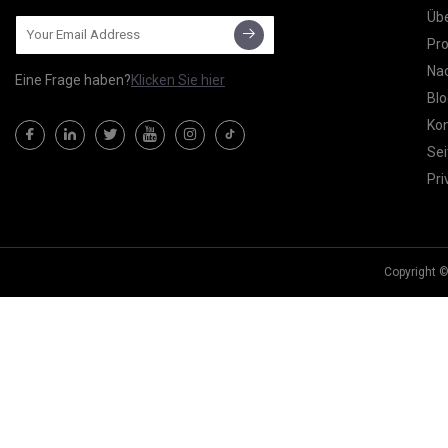
Übe
Pr
Nac
Eine Frage haben?
Klicken Sie hier
Blo
Kon
Sei
Pri
Copyright ©