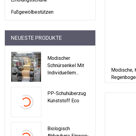
Fußgewölbestützen
NEUESTE PRODUKTE
Modischer
Schnürsenkel Mit
Modische, 
Individuellem
Regenbogen
Design-Logo Für
String-Dye-
Den Sport
Schnürsenk
PP-Schuhüberzug
Kunststoff
Kunststoff Eco
Biologisch
Abbaubare Einweg-