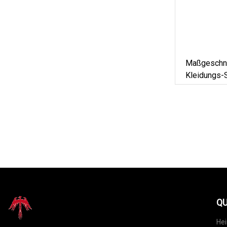
Maßgeschne
Kleidungs-S
Etikett Für
QU
He