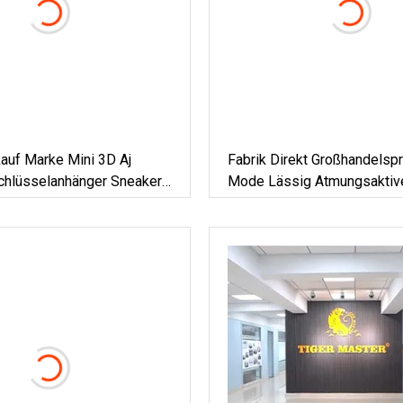
auf Marke Mini 3D Aj
Fabrik Direkt Großhandelsp
Schlüsselanhänger Sneaker
Mode Lässig Atmungsaktive
portschuhe Puppe
Laufschuhe Männer Sports
nhänger PVC Autoschlüssel
Turnschuhe