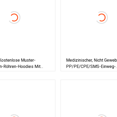
Kostenlose Muster-
Medizinischer, Nicht Geweb
-Röhren-Hoodies Mit
PP/PE/CPE/SMS-Einweg-
Sublimationsdruck, Flache
Schuhüberzug Für Das
el Mit Transparenten
Gesundheitswesen
spitzen