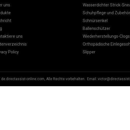
r uns
Wasserdichter Strick-Sne
odukte
Schuhpflege und Zubehö
hricht
Schnürsenkel
g
Ballenschützer
taktiere uns
Wiederherstellungs-Clogs
tenverzeichnis
Orthopädische Einlegesoh
vacy Policy
Slipper
 de.directassist-online.com, Alle Rechte vorbehalten. Email:
victor@directassist