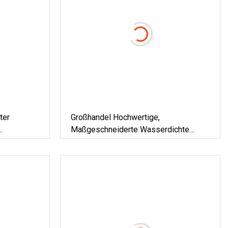
ter
Großhandel Hochwertige,
Maßgeschneiderte Wasserdichte
Leder-PU-Wappen-Stoffetiketten,
Gewebtes Etikett Für
Bekleidungszubehör