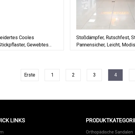
idertes Cooles
Stoßdämpfer, Rutschfest, S
tickpflaster, Gewebtes
Pannensicher, Leicht, Modis
 Bekleidungszubehör
Sicherheitsschuhe, Sneaker
Erste
1
2
3
4
ICK LINKS
PRODUKTKATEGORI
im
Orthopädische Sandalen