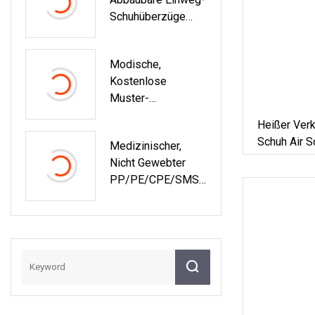
Schuhüberzüge
Aus Polypropylen
(PP), Blau,
Modische,
Reinigung/Lebens
Kostenlose
Mittelverarbeitung/
Muster-
Gesundheitswesen
Regenbogen-
/Hausarbeit
Heißer Verk
Röhren-Hoodies
Schuh Air 
Medizinischer,
Mit String-Dye-
Anhänger S
Nicht Gewebter
Sublimationsdruck,
Schlüssela
PP/PE/CPE/SMS-
Flache
Zubehör
Einweg-
Schnürsenkel Mit
Schuhüberzug Für
Transparenten
Das
Kunststoffspitzen
Gesundheitswesen