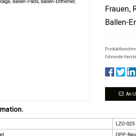
Frauen, 
Ballen-E
Produktbeschreib
führende Herste
An U
rmation.
LZO-025
et
OPP-Beu