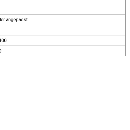
der angepasst
100
0