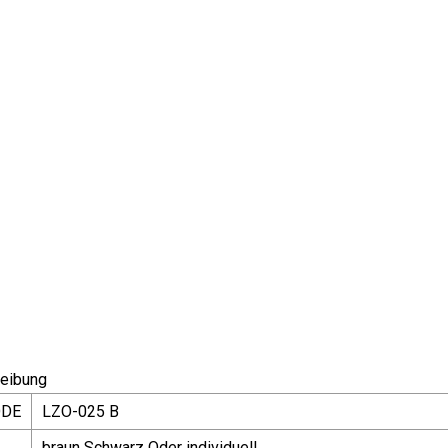
eibung
ODE
LZO-025 B
braun Schwarz Oder individuell