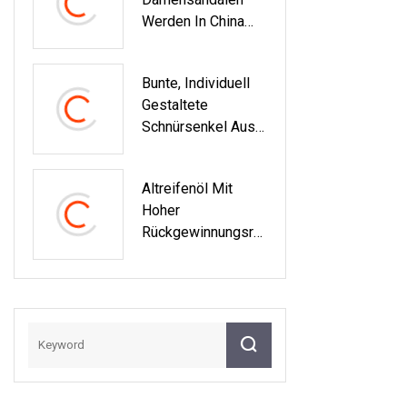
Werden In China
Hergestellt
Bunte, Individuell
Gestaltete
Schnürsenkel Aus
Röhren-
Wärmeübertragung
Altreifenöl Mit
Sdruck
Hoher
Rückgewinnungsrat
E Zur
Dieseldestillations
Anlage