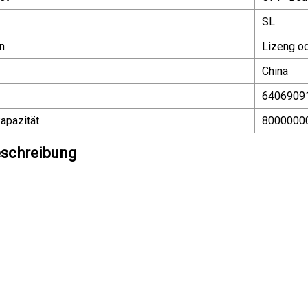
SL
n
Lizeng o
China
6406909
apazität
8000000
schreibung