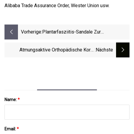
Alibaba Trade Assurance Order, Wester Union usw.
Vorherige:
Plantarfasziitis-Sandale Zur
Unterstützung Des Fußgewölbes Zur
Erholung Für Männer Und Frauen.
Atmungsaktive Orthopädische Kork-
:nächste
Schuheinlagen, Orthopädische
Einlegesohle Zur Unterstützung Des
Einlegesohlen Für
Fußgewölbes Für Plattfüße
Fußgewölbeschmerzen
Name:
*
Email:
*