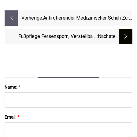
Vorherige:
Antirotierender Medizinischer Schuh Zur
Fußstabilisierung, Korrektur Und
Schnellen Genesung
Fußpflege Fersensporn, Verstellbare
:nächste
Fußgewölbe-Stützorthese,
Fußgewölbestütze Für Plantarfasziitis
Name:
*
Email:
*