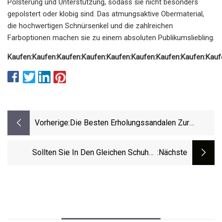
Polsterung und Unterstützung, sodass sie nicht besonders
gepolstert oder klobig sind. Das atmungsaktive Obermaterial,
die hochwertigen Schnürsenkel und die zahlreichen
Farboptionen machen sie zu einem absoluten Publikumsliebling.
Kaufen:
Kaufen:
Kaufen:
Kaufen:
Kaufen:
Kaufen:
Kaufen:
Kaufen:
Kauf
Vorherige:
Die Besten Erholungssandalen Zur
Steigerung Ihrer Leistung Im Jahr 2023
Sollten Sie In Den Gleichen Schuhen
:nächste
Trainieren, In Denen Sie Rennen Fahren?