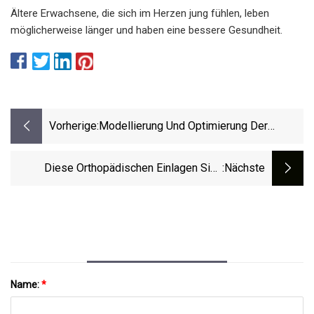
Ältere Erwachsene, die sich im Herzen jung fühlen, leben
möglicherweise länger und haben eine bessere Gesundheit.
Vorherige:
Modellierung Und Optimierung Der
Parallelisierten Immunmagnetischen
Nanoporensortierung Zur
Diese Orthopädischen Einlagen Sind
:nächste
Oberflächenmarkerspezifischen
Reisetauglich
Isolierung Extrazellulärer Vesikel Aus
Komplexen Medien
Name:
*