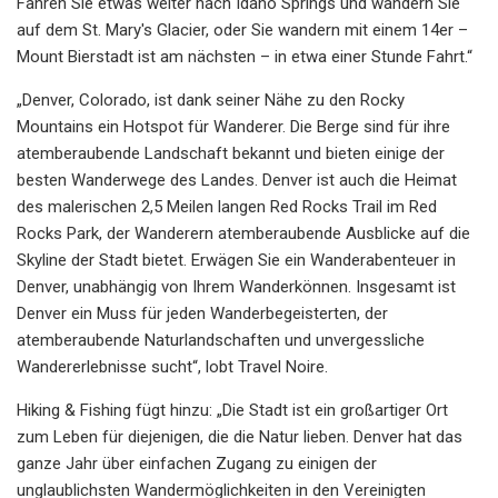
Fahren Sie etwas weiter nach Idaho Springs und wandern Sie
auf dem St. Mary's Glacier, oder Sie wandern mit einem 14er –
Mount Bierstadt ist am nächsten – in etwa einer Stunde Fahrt.“
„Denver, Colorado, ist dank seiner Nähe zu den Rocky
Mountains ein Hotspot für Wanderer. Die Berge sind für ihre
atemberaubende Landschaft bekannt und bieten einige der
besten Wanderwege des Landes. Denver ist auch die Heimat
des malerischen 2,5 Meilen langen Red Rocks Trail im Red
Rocks Park, der Wanderern atemberaubende Ausblicke auf die
Skyline der Stadt bietet. Erwägen Sie ein Wanderabenteuer in
Denver, unabhängig von Ihrem Wanderkönnen. Insgesamt ist
Denver ein Muss für jeden Wanderbegeisterten, der
atemberaubende Naturlandschaften und unvergessliche
Wandererlebnisse sucht“, lobt Travel Noire.
Hiking & Fishing fügt hinzu: „Die Stadt ist ein großartiger Ort
zum Leben für diejenigen, die die Natur lieben. Denver hat das
ganze Jahr über einfachen Zugang zu einigen der
unglaublichsten Wandermöglichkeiten in den Vereinigten