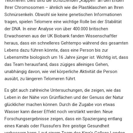
Telomeren. Dies sind die schützenden „Kappen“ an den Enden
Ihrer Chromosomen – ähnlich wie die Plastiklaschen an Ihren
Schnürsenkeln. Obwohl sie keine genetischen Informationen
tragen, spielen Telomere eine wichtige Rolle bei der Stabilität
der DNA. In einer Analyse von über 400.000 britischen
Erwachsenen aus der UK Biobank fanden Wissenschaftler
heraus, dass ein schnelleres Gehtempo während des gesamten
Lebens dazu führen könnte, dass eine Person bis zur
Lebensmitte biologisch um 16 Jahre jünger ist. Wichtig ist, dass
das Team herausfand, dass zügiges alleiniges Gehen,
unabhängig davon, wie viel körperliche Aktivität die Person
ausübt, zu längeren Telomeren führt.
Es gibt auch zahlreiche Untersuchungen, die zeigen, wie das
Leben in der Nähe von Grünflächen und der Genuss der Natur
glücklicher machen können. Durch die Zugabe von etwas
Wasser kann dieser Effekt noch verstärkt werden. Neue
Forschungsergebnisse zeigen, dass ein Spaziergang entlang
eines Kanals oder Flussufers Ihre geistige Gesundheit
verbessern kann. Laut einem Team des King's College London