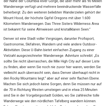
der Nähe der Columbia River Gorge, die über mehr als 90 Meilen
Wanderwege verfügt und mehrere beeindruckende Wasserfälle
beherbergt. Zu den weiteren beliebten Wanderzielen gehört der
Mount Hood, der höchste Gipfel Oregons mit über 1.600
Kilometern Wanderwegen. Das Three Sisters Wilderness Area
ist bekannt für seine Almwiesen und kristallklaren Seen.“
Denver ist eine Stadt voller Vergnügen, darunter Profisport,
Gastronomie, Skifahren, Wandern und viele andere Outdoor-
Aktivitäten. Diese U-Bahn bietet einfachen Zugang zu einer
Vielzahl ausgezeichneter Wanderwege. Advnture schreibt: „Es
sollte Sie nicht überraschen, die Mile High City auf dieser Liste
zu finden, aber wenn Sie noch nie zuvor hier waren, werden Sie
vielleicht auch überrascht sein, dass Denver überhaupt nicht in
den Rocky Mountains liegt.“ aber auf einer sehr flachen Ebene.
Machen Sie sich jedoch keine Sorgen, denn Sie müssen nur auf
die 70 in Richtung Westen umsteigen und in etwa 25 Minuten
sind Sie in der Vorgebirgsstadt Golden, wo Sie zahlreiche tolle
Wanderwege wie den nördlichen Tafelberg wandern können.