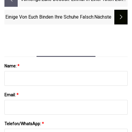
In Der Atlantic Division, Könnte Der
Zweite Platz Etwas Für NC State
Einige Von Euch Binden Ihre Schuhe Falsch
:nächste
Bedeuten
Name:
*
Email:
*
Telefon/WhatsApp:
*