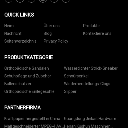
QUICK LINKS
Heim
Über uns
Produkte
Nachricht
Blog
Kontaktiere uns
Seitenverzeichnis
Privacy Policy
PRODUKTKATEGORIE
Orthopädische Sandalen
Wasserdichter Strick-Sneaker
Schuhpflege und Zubehör
Schnürsenkel
Ballenschützer
Wiederherstellungs-Clogs
Orthopädische Einlegesohle
Slipper
PARTNERFIRMA
Kraftpapier hergestellt in China
Guangdong Jinkait Hardware
Kunststoff Produkte Co., Ltd.
Maßgeschneiderter MPEG-4 AVC
Henan Kushun Maschinen