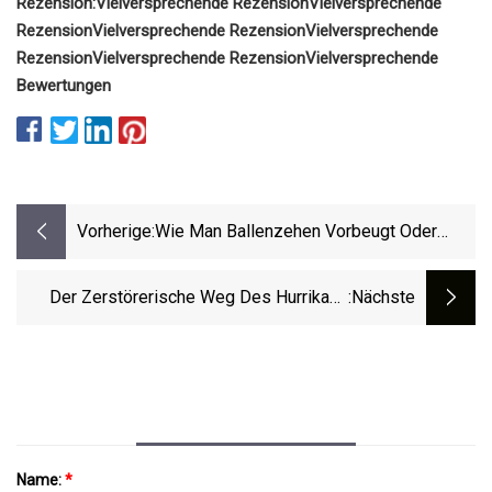
Rezension:
Vielversprechende Rezension
Vielversprechende
Rezension
Vielversprechende Rezension
Vielversprechende
Rezension
Vielversprechende Rezension
Vielversprechende
Bewertungen
Vorherige:
Wie Man Ballenzehen Vorbeugt Oder
Verhindert, Dass Sie Sich Verschlimmern
Der Zerstörerische Weg Des Hurrikans
:nächste
Idalia Zwingt Die Gemeinden Zum
Wiederaufbau
Name:
*