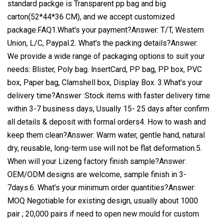
standard packge is Transparent pp bag and big
carton(52*44*36 CM), and we accept customized
package.FAQ1.What's your payment?Answer: T/T, Western
Union, L/C, Paypal.2. What's the packing details?Answer:
We provide a wide range of packaging options to suit your
needs: Blister, Poly bag. lnsertCard, PP bag, PP box, PVC
box, Paper bag, Clamshell box, Display Box. 3.What's your
delivery time?Answer :Stock items with faster delivery time
within 3-7 business days, Usually 15- 25 days after confirm
all details & deposit with formal orders4. How to wash and
keep them clean?Answer: Warm water, gentle hand, natural
dry, reusable, long-term use will not be flat deformation.5.
When will your Lizeng factory finish sample?Answer:
OEM/ODM designs are welcome, sample finish in 3-
7days.6. What's your minimum order quantities?Answer:
MOQ Negotiable for existing design, usually about 1000
pair ; 20,000 pairs if need to open new mould for custom