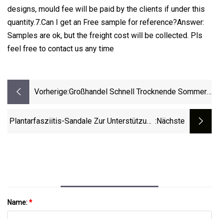
designs, mould fee will be paid by the clients if under this
quantity.7.Can I get an Free sample for reference?Answer:
Samples are ok, but the freight cost will be collected. Pls
feel free to contact us any time
Vorherige:
Großhandel Schnell Trocknende Sommer-
Outdoor-Sandalen, Flache, Kausale Clip-
Zehen-Sandalen Für Damen
Plantarfasziitis-Sandale Zur Unterstützung
:nächste
Des Fußgewölbes Zur Erholung Für Männer
Und Frauen. Schuheinlagen, Orthopädische
Einlegesohlen Für Fußgewölbeschmerzen
Name:
*