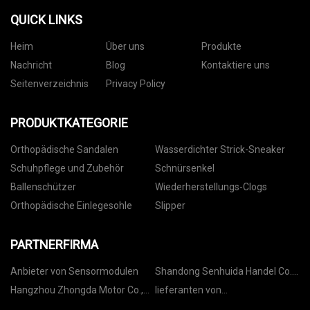
QUICK LINKS
Heim
Über uns
Produkte
Nachricht
Blog
Kontaktiere uns
Seitenverzeichnis
Privacy Policy
PRODUKTKATEGORIE
Orthopädische Sandalen
Wasserdichter Strick-Sneaker
Schuhpflege und Zubehör
Schnürsenkel
Ballenschützer
Wiederherstellungs-Clogs
Orthopädische Einlegesohle
Slipper
PARTNERFIRMA
Anbieter von Sensormodulen
Shandong Senhuida Handel Co.,
Ltd.
Hangzhou Zhongda Motor Co.,
lieferanten von
Ltd.
stromverteilerschränken in china