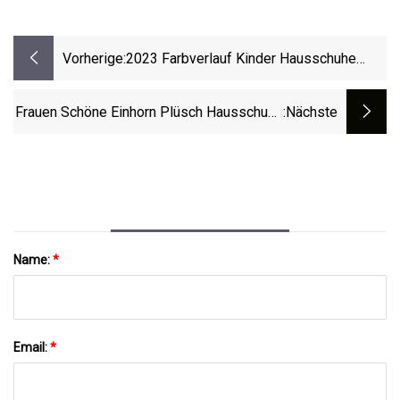
Vorherige:
2023 Farbverlauf Kinder Hausschuhe
Sommer Mode Soft Shark Slides
Hausschuhe
Frauen Schöne Einhorn Plüsch Hausschuhe
:nächste
Neuartige Mode Nicht
Name:
*
Email:
*