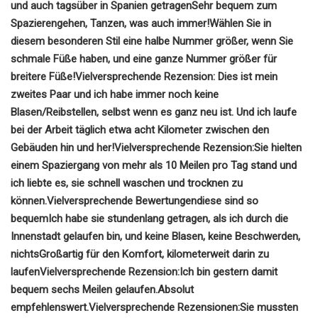
und auch tagsüber in Spanien getragen
Sehr bequem zum
Spazierengehen, Tanzen, was auch immer!
Wählen Sie in
diesem besonderen Stil eine halbe Nummer größer, wenn Sie
schmale Füße haben, und eine ganze Nummer größer für
breitere Füße!
Vielversprechende Rezension:
Dies ist mein
zweites Paar und ich habe immer noch keine
Blasen/Reibstellen, selbst wenn es ganz neu ist. Und ich laufe
bei der Arbeit täglich etwa acht Kilometer zwischen den
Gebäuden hin und her!
Vielversprechende Rezension:
Sie hielten
einem Spaziergang von mehr als 10 Meilen pro Tag stand und
ich liebte es, sie schnell waschen und trocknen zu
können.
Vielversprechende Bewertungen
diese sind so
bequem
Ich habe sie stundenlang getragen, als ich durch die
Innenstadt gelaufen bin, und keine Blasen, keine Beschwerden,
nichts
Großartig für den Komfort, kilometerweit darin zu
laufen
Vielversprechende Rezension:
Ich bin gestern damit
bequem sechs Meilen gelaufen.
Absolut
empfehlenswert.
Vielversprechende Rezensionen:
Sie mussten