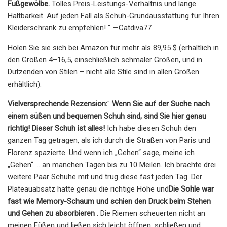
Fußgewölbe.
Tolles Preis-Leistungs-Verhältnis und lange
Haltbarkeit. Auf jeden Fall als Schuh-Grundausstattung für Ihren
Kleiderschrank zu empfehlen! " —Catdiva77
Holen Sie sie sich bei Amazon für mehr als 89,95 $ (erhältlich in
den Größen 4–16,5, einschließlich schmaler Größen, und in
Dutzenden von Stilen – nicht alle Stile sind in allen Größen
erhältlich).
Vielversprechende Rezension:
"
Wenn Sie auf der Suche nach
einem süßen und bequemen Schuh sind, sind Sie hier genau
richtig! Dieser Schuh ist alles!
Ich habe diesen Schuh den
ganzen Tag getragen, als ich durch die Straßen von Paris und
Florenz spazierte. Und wenn ich „Gehen“ sage, meine ich
„Gehen“ ... an manchen Tagen bis zu 10 Meilen. Ich brachte drei
weitere Paar Schuhe mit und trug diese fast jeden Tag. Der
Plateauabsatz hatte genau die richtige Höhe und
Die Sohle war
fast wie Memory-Schaum und schien den Druck beim Stehen
und Gehen zu absorbieren
. Die Riemen scheuerten nicht an
meinen Füßen und ließen sich leicht öffnen, schließen und