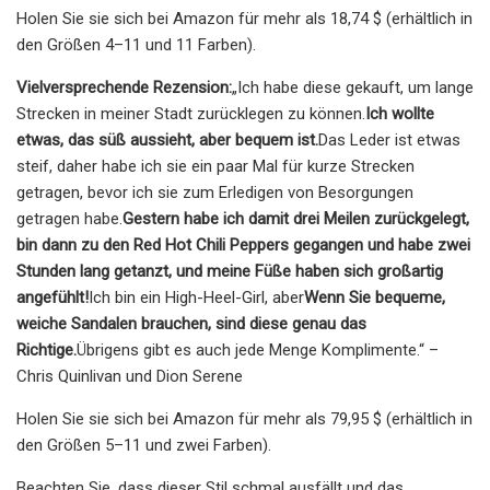
Holen Sie sie sich bei Amazon für mehr als 18,74 $ (erhältlich in
den Größen 4–11 und 11 Farben).
Vielversprechende Rezension:
„Ich habe diese gekauft, um lange
Strecken in meiner Stadt zurücklegen zu können.
Ich wollte
etwas, das süß aussieht, aber bequem ist.
Das Leder ist etwas
steif, daher habe ich sie ein paar Mal für kurze Strecken
getragen, bevor ich sie zum Erledigen von Besorgungen
getragen habe.
Gestern habe ich damit drei Meilen zurückgelegt,
bin dann zu den Red Hot Chili Peppers gegangen und habe zwei
Stunden lang getanzt, und meine Füße haben sich großartig
angefühlt!
Ich bin ein High-Heel-Girl, aber
Wenn Sie bequeme,
weiche Sandalen brauchen, sind diese genau das
Richtige.
Übrigens gibt es auch jede Menge Komplimente.“ –
Chris Quinlivan und Dion Serene
Holen Sie sie sich bei Amazon für mehr als 79,95 $ (erhältlich in
den Größen 5–11 und zwei Farben).
Beachten Sie, dass dieser Stil schmal ausfällt und das