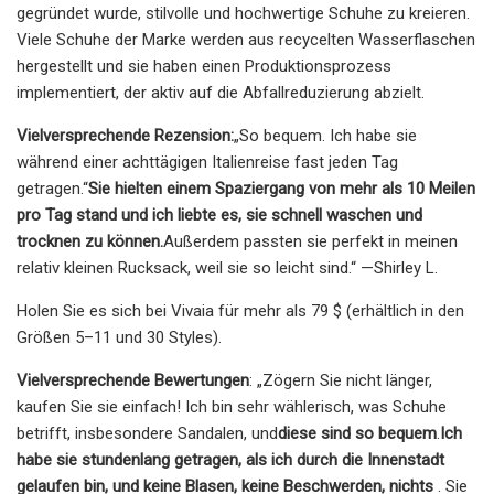
gegründet wurde, stilvolle und hochwertige Schuhe zu kreieren.
Viele Schuhe der Marke werden aus recycelten Wasserflaschen
hergestellt und sie haben einen Produktionsprozess
implementiert, der aktiv auf die Abfallreduzierung abzielt.
Vielversprechende Rezension:
„So bequem. Ich habe sie
während einer achttägigen Italienreise fast jeden Tag
getragen.“
Sie hielten einem Spaziergang von mehr als 10 Meilen
pro Tag stand und ich liebte es, sie schnell waschen und
trocknen zu können.
Außerdem passten sie perfekt in meinen
relativ kleinen Rucksack, weil sie so leicht sind.“ —Shirley L.
Holen Sie es sich bei Vivaia für mehr als 79 $ (erhältlich in den
Größen 5–11 und 30 Styles).
Vielversprechende Bewertungen
: „Zögern Sie nicht länger,
kaufen Sie sie einfach! Ich bin sehr wählerisch, was Schuhe
betrifft, insbesondere Sandalen, und
diese sind so bequem
.
Ich
habe sie stundenlang getragen, als ich durch die Innenstadt
gelaufen bin, und keine Blasen, keine Beschwerden, nichts
. Sie