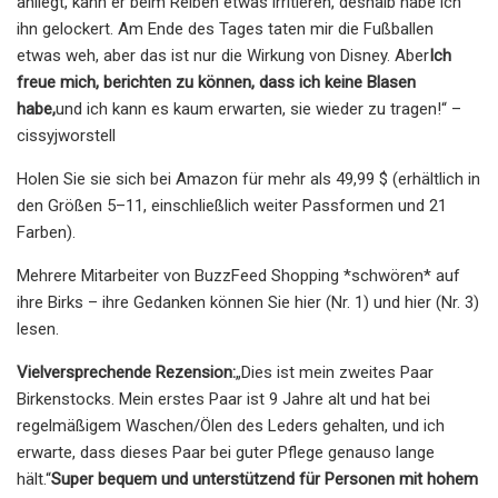
anliegt, kann er beim Reiben etwas irritieren, deshalb habe ich
ihn gelockert. Am Ende des Tages taten mir die Fußballen
etwas weh, aber das ist nur die Wirkung von Disney. Aber
Ich
freue mich, berichten zu können, dass ich keine Blasen
habe,
und ich kann es kaum erwarten, sie wieder zu tragen!“ –
cissyjworstell
Holen Sie sie sich bei Amazon für mehr als 49,99 $ (erhältlich in
den Größen 5–11, einschließlich weiter Passformen und 21
Farben).
Mehrere Mitarbeiter von BuzzFeed Shopping *schwören* auf
ihre Birks – ihre Gedanken können Sie hier (Nr. 1) und hier (Nr. 3)
lesen.
Vielversprechende Rezension:
„Dies ist mein zweites Paar
Birkenstocks. Mein erstes Paar ist 9 Jahre alt und hat bei
regelmäßigem Waschen/Ölen des Leders gehalten, und ich
erwarte, dass dieses Paar bei guter Pflege genauso lange
hält.“
Super bequem und unterstützend für Personen mit hohem