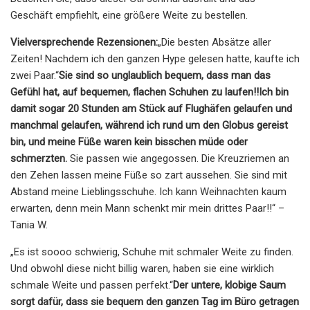
Geschäft empfiehlt, eine größere Weite zu bestellen.
Vielversprechende Rezensionen:
„Die besten Absätze aller
Zeiten! Nachdem ich den ganzen Hype gelesen hatte, kaufte ich
zwei Paar.“
Sie sind so unglaublich bequem, dass man das
Gefühl hat, auf bequemen, flachen Schuhen zu laufen!!
Ich bin
damit sogar 20 Stunden am Stück auf Flughäfen gelaufen und
manchmal gelaufen, während ich rund um den Globus gereist
bin, und meine Füße waren kein bisschen müde oder
schmerzten.
Sie passen wie angegossen. Die Kreuzriemen an
den Zehen lassen meine Füße so zart aussehen. Sie sind mit
Abstand meine Lieblingsschuhe. Ich kann Weihnachten kaum
erwarten, denn mein Mann schenkt mir mein drittes Paar!!“ –
Tania W.
„Es ist soooo schwierig, Schuhe mit schmaler Weite zu finden.
Und obwohl diese nicht billig waren, haben sie eine wirklich
schmale Weite und passen perfekt.“
Der untere, klobige Saum
sorgt dafür, dass sie bequem den ganzen Tag im Büro getragen