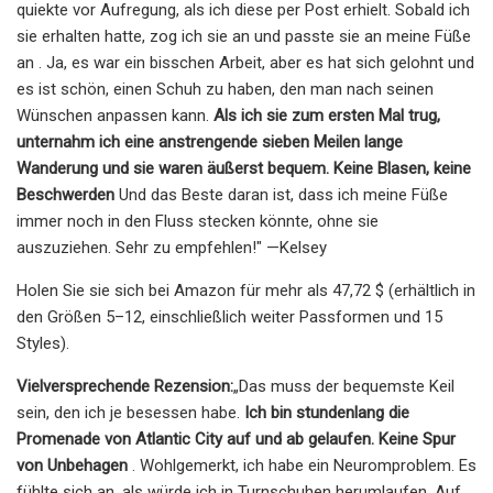
quiekte vor Aufregung, als ich diese per Post erhielt. Sobald ich
sie erhalten hatte, zog ich sie an und passte sie an meine Füße
an . Ja, es war ein bisschen Arbeit, aber es hat sich gelohnt und
es ist schön, einen Schuh zu haben, den man nach seinen
Wünschen anpassen kann.
Als ich sie zum ersten Mal trug,
unternahm ich eine anstrengende sieben Meilen lange
Wanderung und sie waren äußerst bequem. Keine Blasen, keine
Beschwerden
Und das Beste daran ist, dass ich meine Füße
immer noch in den Fluss stecken könnte, ohne sie
auszuziehen. Sehr zu empfehlen!" —Kelsey
Holen Sie sie sich bei Amazon für mehr als 47,72 $ (erhältlich in
den Größen 5–12, einschließlich weiter Passformen und 15
Styles).
Vielversprechende Rezension:
„Das muss der bequemste Keil
sein, den ich je besessen habe.
Ich bin stundenlang die
Promenade von Atlantic City auf und ab gelaufen. Keine Spur
von Unbehagen
. Wohlgemerkt, ich habe ein Neuromproblem. Es
fühlte sich an, als würde ich in Turnschuhen herumlaufen. Auf