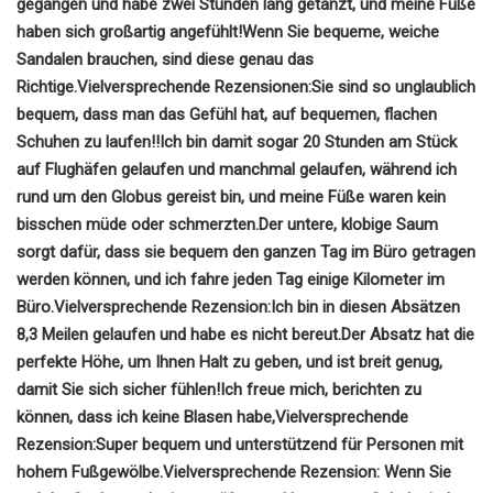
gegangen und habe zwei Stunden lang getanzt, und meine Füße
haben sich großartig angefühlt!
Wenn Sie bequeme, weiche
Sandalen brauchen, sind diese genau das
Richtige.
Vielversprechende Rezensionen:
Sie sind so unglaublich
bequem, dass man das Gefühl hat, auf bequemen, flachen
Schuhen zu laufen!!
Ich bin damit sogar 20 Stunden am Stück
auf Flughäfen gelaufen und manchmal gelaufen, während ich
rund um den Globus gereist bin, und meine Füße waren kein
bisschen müde oder schmerzten.
Der untere, klobige Saum
sorgt dafür, dass sie bequem den ganzen Tag im Büro getragen
werden können, und ich fahre jeden Tag einige Kilometer im
Büro.
Vielversprechende Rezension:
Ich bin in diesen Absätzen
8,3 Meilen gelaufen und habe es nicht bereut.
Der Absatz hat die
perfekte Höhe, um Ihnen Halt zu geben, und ist breit genug,
damit Sie sich sicher fühlen!
Ich freue mich, berichten zu
können, dass ich keine Blasen habe,
Vielversprechende
Rezension:
Super bequem und unterstützend für Personen mit
hohem Fußgewölbe.
Vielversprechende Rezension:
Wenn Sie