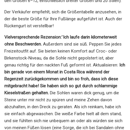
den Größen 6–12, einschließlich breiter Größen und 20 Stilen).
Der Verkäufer empfiehlt, sich die Größentabelle anzusehen, in
der die beste Größe für Ihre Fußlänge aufgeführt ist. Auch der
Rückengurt ist verstellbar!
Vielversprechende Rezension:
"
Ich laufe darin kilometerweit
ohne Beschwerden.
Außerdem sind sie süß. Peppen Sie jedes
Freizeitoutfit auf. Sie bieten keinen Komfort auf Croc- oder
Birkenstock-Niveau, da die Sohle nicht gepolstert ist, aber
genau richtig für den nackten Fuß geformt ist. Aktualisieren:
Ich
bin gerade von einem Monat in Costa Rica während der
Regenzeit zurückgekommen und bin so froh, dass ich diese
mitgebracht habe! Sie haben sich so gut durch schlammige
Kieselstraßen gehalten.
Die Sohlen waren dick genug, um die
Steine ​​unter mir nicht zu spüren und meine Zehen davon
abzuhalten, in den Dreck zu geraten. Als ich reinkam, habe ich
sie einfach abgewaschen. Die weiße Farbe hielt all dem stand,
und sie fühlten sich nie unbequem an oder als würden sie sich
von meinen Füßen lösen (eine Sorge, die ich bei Sandalen ohne