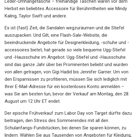
Leder-Umhängetasche – freihändige Taschen waren vor dem
Herbst ein beliebtes Accessoire für Berühmtheiten wie Mindy
Kaling, Taylor Swift und andere.
Es ist (fast) Zeit, die Sandalen wegzuräumen und die Stiefel
auszupacken. Und Gilt, eine Flash-Sale-Website, die
beeindruckende Angebote für Designerkleidung, -schuhe und -
accessoires bietet, hat gerade so viele bequeme Ugg-Stiefel
und -Hausschuhe im Angebot. Ugg-Stiefel und -Hausschuhe
sind das ganze Jahr über bei Prominenten beliebt und wurden
von allen getragen, von Gigi Hadid bis Jennifer Garner. Um von
den Ersparnissen zu profitieren, müssen Sie sich lediglich mit
Ihrer E-Mail-Adresse für ein kostenloses Konto anmelden –
was Sie am besten tun, bevor der Verkauf am Montag, den 28.
August um 12 Uhr ET endet.
Der epische Frühverkauf zum Labor Day von Target dürfte dazu
beitragen, den Stress des Sommerendes mit all den
Schulanfangs-Fundstücken, bei denen Sie sparen können, zu
lindern. Wählen Sie aus Tausenden von Angeboten für Kleidung,