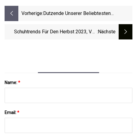
Vorherige:
Dutzende Unserer Beliebtesten
Getesteten Produkte Sind Zum Labor Day
Bei Amazon Im Angebot
Schuhtrends Für Den Herbst 2023, Von
:nächste
Cowboystiefeln Bis Hin Zu Hausschuhen
Name:
*
Email:
*