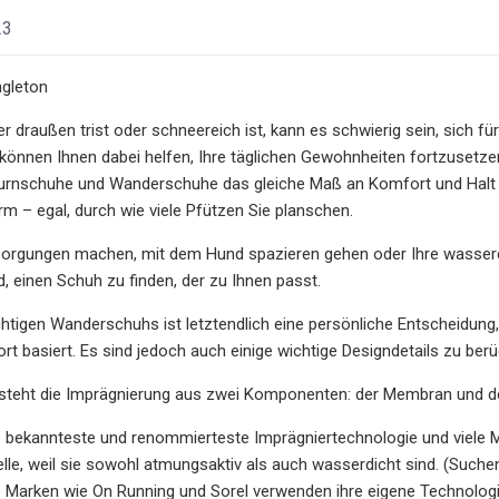
23
gleton
 draußen trist oder schneereich ist, kann es schwierig sein, sich f
önnen Ihnen dabei helfen, Ihre täglichen Gewohnheiten fortzusetz
urnschuhe und Wanderschuhe das gleiche Maß an Komfort und Halt w
m – egal, durch wie viele Pfützen Sie planschen.
esorgungen machen, mit dem Hund spazieren gehen oder Ihre wasser
d, einen Schuh zu finden, der zu Ihnen passt.
chtigen Wanderschuhs ist letztendlich eine persönliche Entscheidung
t basiert. Es sind jedoch auch einige wichtige Designdetails zu berü
steht die Imprägnierung aus zwei Komponenten: der Membran und d
e bekannteste und renommierteste Imprägniertechnologie und viele 
lle, weil sie sowohl atmungsaktiv als auch wasserdicht sind. (Suc
re Marken wie On Running und Sorel verwenden ihre eigene Technolo