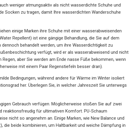
 auch weniger atmungsaktiv als nicht wasserdichte Schuhe und
itende Socken zu tragen, damit Ihre wasserdichten Wanderschuhe
iehen einige Marken ihre Schuhe mit einer wasserabweisenden
ater Repellent) ist eine gängige Behandlung, die Sie auf dem
en dennoch behandelt werden, um ihre Wasserdichtigkeit zu
ußenbeschichtung verfügt, wird er als wasserabweisend und nicht
ichtem Regen, aber Sie werden am Ende nasse Füße bekommen, wenn
herweise mit einem Paar Regenstiefeln besser dran).
 milde Bedingungen, während andere für Wärme im Winter isoliert
ationsgrad her. Überlegen Sie, in welcher Jahreszeit Sie unterwegs
gigen Gebrauch verfügen. Möglicherweise stoßen Sie auf zwei
d reaktionsfreudig für ultimativen Komfort. PU-Schaum
rweise nicht so angenehm an. Einige Marken, wie New Balance und
, die beide kombinieren, um Haltbarkeit und weiche Dämpfung in