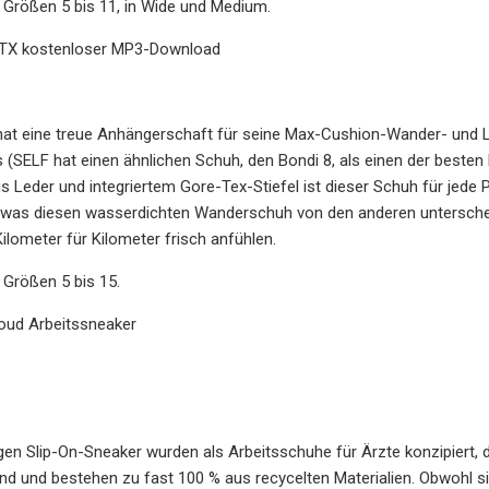
en Größen 5 bis 11, in Wide und Medium.
GTX kostenloser MP3-Download
at eine treue Anhängerschaft für seine Max-Cushion-Wander- und La
s (SELF hat einen ähnlichen Schuh, den Bondi 8, als einen der besten 
s Leder und integriertem Gore-Tex-Stiefel ist dieser Schuh für jede 
was diesen wasserdichten Wanderschuh von den anderen unterscheide
Kilometer für Kilometer frisch anfühlen.
n Größen 5 bis 15.
oud Arbeitssneaker
gen Slip-On-Sneaker wurden als Arbeitsschuhe für Ärzte konzipiert, 
 und bestehen zu fast 100 % aus recycelten Materialien. Obwohl sie 