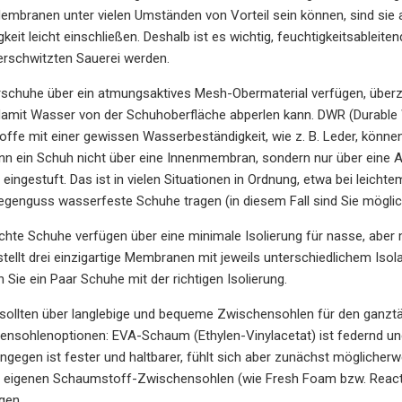
embranen unter vielen Umständen von Vorteil sein können, sind sie
keit leicht einschließen. Deshalb ist es wichtig, feuchtigkeitsable
verschwitzten Sauerei werden.
rschuhe über ein atmungsaktives Mesh-Obermaterial verfügen, überz
amit Wasser von der Schuhoberfläche abperlen kann. DWR (Durable W
toffe mit einer gewissen Wasserbeständigkeit, wie z. B. Leder, könn
nn ein Schuh nicht über eine Innenmembran, sondern nur über eine A
 eingestuft. Das ist in vielen Situationen in Ordnung, etwa bei le
egenguss wasserfeste Schuhe tragen (in diesem Fall sind Sie möglic
chte Schuhe verfügen über eine minimale Isolierung für nasse, aber
stellt drei einzigartige Membranen mit jeweils unterschiedlichem Isol
 Sie ein Paar Schuhe mit der richtigen Isolierung.
ollten über langlebige und bequeme Zwischensohlen für den ganztä
ensohlenoptionen: EVA-Schaum (Ethylen-Vinylacetat) ist federnd un
ingegen ist fester und haltbarer, fühlt sich aber zunächst mögliche
re eigenen Schaumstoff-Zwischensohlen (wie Fresh Foam bzw. React)
gen.