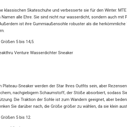
e klassischen Skateschuhe und verbesserte sie für den Winter. MTE
amen alle Ehre. Sie sind nicht nur wasserdicht, sondern auch mit P
 Außerdem ist ihre Gummiaußensohle robuster als die herkömmliche 
rn.
n Größen 5 bis 14,5.
reakthru Venture Wasserdichter Sneaker
en Plateau-Sneaker werden der Star Ihres Outfits sein, aber Rezens
chem, nachgiebigem Schaumstoff, der Stöße absorbiert, sodass Sie 
tzung. Die Traktion der Sohle ist zum Wandern geeignet, aber bedenk
denken Sie darüber nach, die Größe größer zu wählen, da sie klein ausf
n Größen 5 bis 12.