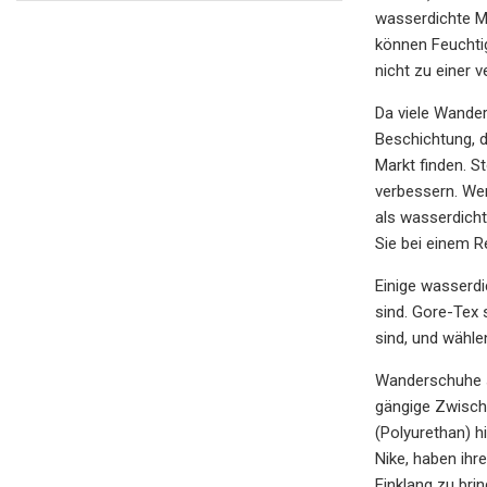
wasserdichte M
können Feuchtig
nicht zu einer 
Da viele Wande
Beschichtung, d
Markt finden. S
verbessern. We
als wasserdicht
Sie bei einem R
Einige wasserdi
sind. Gore-Tex 
sind, und wählen
Wanderschuhe s
gängige Zwisch
(Polyurethan) h
Nike, haben ih
Einklang zu brin