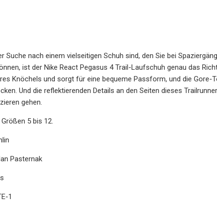
r Suche nach einem vielseitigen Schuh sind, den Sie bei Spaziergä
önnen, ist der Nike React Pegasus 4 Trail-Laufschuh genau das Ric
hres Knöchels und sorgt für eine bequeme Passform, und die Gore-Te
cken. Und die reflektierenden Details an den Seiten dieses Trailrunne
zieren gehen.
n Größen 5 bis 12.
lin
an Pasternak
gs
TE-1