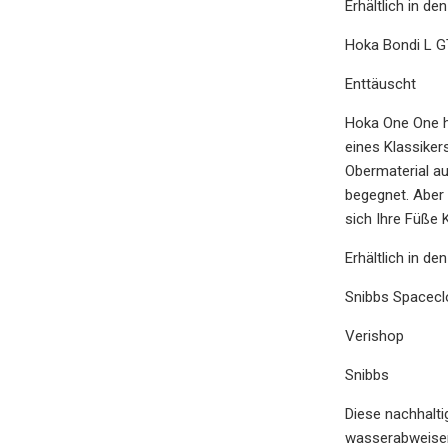
Erhältlich in d
Hoka Bondi L 
Enttäuscht
Hoka One One h
eines Klassiker
Obermaterial au
begegnet. Aber 
sich Ihre Füße 
Erhältlich in de
Snibbs Spacecl
Verishop
Snibbs
Diese nachhalti
wasserabweisend