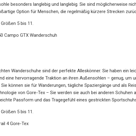
sohle besonders langlebig und langlebig. Sie sind möglicherweise nic
roßartige Option für Menschen, die regelmäßig kürzere Strecken zurüc
n Größen 5 bis 11.
2650 Campo GTX Wanderschuh
chten Wanderschuhe sind der perfekte Alleskönner. Sie haben ein l
und eine hervorragende Traktion an ihren Außensohlen – genug, um 
 Sie können sie für Wanderungen, tägliche Spaziergänge und als Rei
echnologie von Gore-Tex – Sie werden sie auch bei anderen Schuhen au
e leichte Passform und das Tragegefühl eines gestrickten Sportschuhs
n Größen 5 bis 11.
ail 4 Gore-Tex