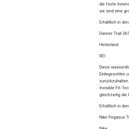
die feste Innen
sie sind eine g
Erhältlich in de
Danner Trail 
Hinterland
REI
Diese wasserdi
Einlegesohlen 
zurückzuhalten.
Invisible Fit-T
gleichzeitig di
Erhältlich in de
Nike Pegasus Tr
Nike