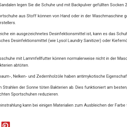
Sandalen legen Sie die Schuhe und mit Backpulver gefüllten Socken 24
ortschuhe aus Stoff können von Hand oder in der Waschmaschine g
stellers.
iche ein ausgezeichnetes Desinfektionsmittel ist, kann es das Schu
sches Desinfektionsmittel (wie Lysol Laundry Sanitizer) oder Kiefe
usschuhe mit Lammfellfutter können normalerweise nicht in der Mas
kterien abtöten.
baum-, Nelken- und Zedernholzöle haben antimykotische Eigenschaft
ten Strahlen der Sonne töten Bakterien ab. Dies funktioniert am bes
chten Sportschuhen reduzieren.
instrahlung kann bei einigen Materialien zum Ausbleichen der Farbe 