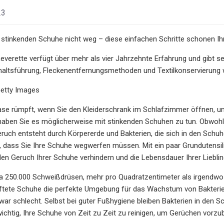
23
 stinkenden Schuhe nicht weg – diese einfachen Schritte schonen Ih
verette verfügt über mehr als vier Jahrzehnte Erfahrung und gibt sei
haltsführung, Fleckenentfernungsmethoden und Textilkonservierung w
etty Images
ase rümpft, wenn Sie den Kleiderschrank im Schlafzimmer öffnen, u
haben Sie es möglicherweise mit stinkenden Schuhen zu tun. Obwohl e
ruch entsteht durch Körpererde und Bakterien, die sich in den Schu
t, dass Sie Ihre Schuhe wegwerfen müssen. Mit ein paar Grundutensi
 den Geruch Ihrer Schuhe verhindern und die Lebensdauer Ihrer Liebli
a 250.000 Schweißdrüsen, mehr pro Quadratzentimeter als irgendwo 
ftete Schuhe die perfekte Umgebung für das Wachstum von Bakterien 
war schlecht. Selbst bei guter Fußhygiene bleiben Bakterien in den
wichtig, Ihre Schuhe von Zeit zu Zeit zu reinigen, um Gerüchen vorzu