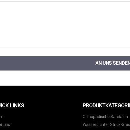
AN UNS SENDE
ICK LINKS
PRODUKTKATEGORI
im
Orthopädische Sandalen
r uns
Wasserdichter Strick-Sne