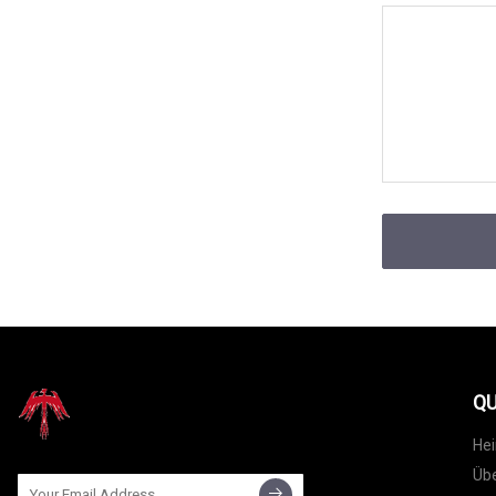
QU
He
Übe