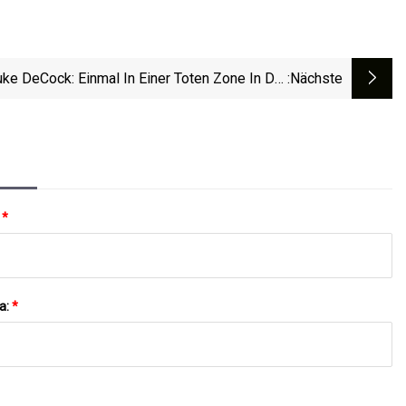
uke DeCock: Einmal In Einer Toten Zone In Der
:nächste
ic Division, Könnte Der Zweite Platz Etwas Für
NC State Bedeuten
:
*
a:
*