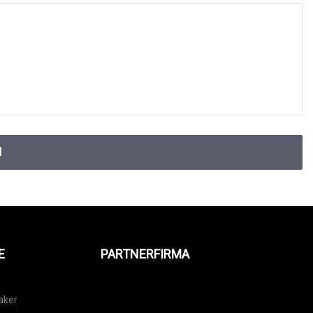
N
E
PARTNERFIRMA
aker