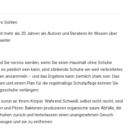
re Sohlen.
t mehr als 20 Jahren als Autorin und Beraterin ihr Wissen über
eiter.
nd Sie nervös werden, wenn Sie einen Haushalt ohne Schuhe
s peinlich sein kann, sind stinkende Schuhe ein weit verbreitetes
hen ansammeln – und das Ergebnis kann ziemlich stark sein. Das
lien und einem Plan für die regelmäßige Schuhpflege können Sie
ngsschuhe verlängern.
sonst an Ihrem Körper. Während Schweiß selbst nicht riecht, sind
und Pilzen. Bakterien produzieren organische saure Abfälle, die
 Schuhen zurück und hinterlassen einen unangenehmen Geruch.
beugen und sie zu entfernen.