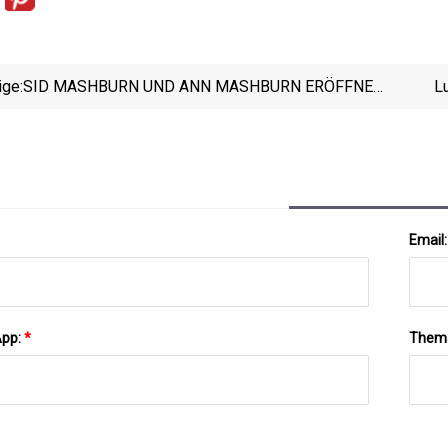
ige:
SID MASHBURN UND ANN MASHBURN ERÖFFNEN
L
AUF DER MADISON AVENUE
Atlant
Email
App:
*
Them