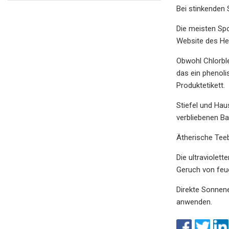
Bei stinkenden 
Die meisten Sp
Website des Her
Obwohl Chlorble
das ein phenoli
Produktetikett.
Stiefel und Ha
verbliebenen Ba
Ätherische Tee
Die ultraviolet
Geruch von feu
Direkte Sonnene
anwenden.